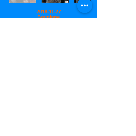
2018-11-27
Bovolone
2018-06-05
/09
Congresso Nazionale FAP
2018-12-21
Cena FAP
2018-12-16
Natale Acli Reg