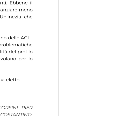
ti. Ebbene il 
tanziare meno 
Un’inezia che 
problematiche 
tà del profilo 
volano per lo 
ha eletto:
CORSINI PIER 
 COSTANTINO, 