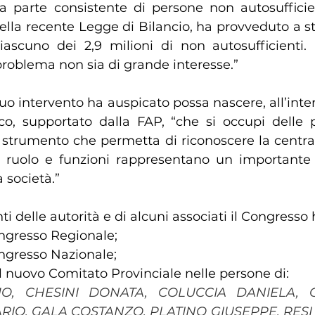
na parte consistente di persone non autosufficien
ella recente Legge di Bilancio, ha provveduto a s
ascuno dei 2,9 milioni di non autosufficienti. 
roblema non sia di grande interesse.” 
co, supportato dalla FAP, “che si occupi delle 
 strumento che permetta di riconoscere la centrali
cui ruolo e funzioni rappresentano un importante 
a società.”
enti delle autorità e di alcuni associati il Congresso 
Congresso Regionale;
ongresso Nazionale;
il nuovo Comitato Provinciale nelle persone di: 
MO, CHESINI DONATA
, COLUCCIA DANIELA
, 
ARIO, GALA COSTANZO
, PLATINO GIUSEPPE, RESI