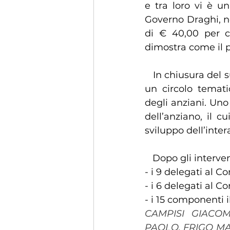
e tra loro vi è u
Governo Draghi, n
di € 40,00 per ci
dimostra come il p
   In chiusura del suo intervento ha auspicato possa nascere, all’interno delle ACLI, 
un circolo temati
degli anziani. Uno
dell’anziano, il 
sviluppo dell’inter
   Dopo gli interv
- i 9 delegati al 
- i 6 delegati al C
- i 15 componenti 
CAMPISI GIACO
PAOLO
, FRIGO M