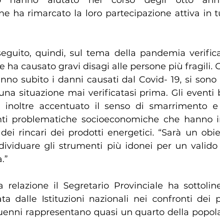
o hanno aiutato nel corso degli otto anni
ne ha rimarcato la loro partecipazione attiva in tut
 ha causato gravi disagi alle persone più fragili. Gl
o subito i danni causati dal Covid- 19, si sono t
una situazione mai verificatasi prima. Gli eventi be
 inoltre accentuato il senso di smarrimento e 
nti problematiche socioeconomiche che hanno in
dei rincari dei prodotti energetici. “Sarà un obie
dividuare gli strumenti più idonei per un valido 
à.”
a dalle Istituzioni nazionali nei confronti dei più
uenni rappresentano quasi un quarto della popolaz