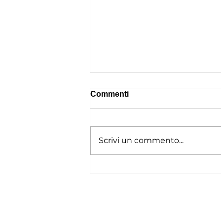
Commenti
Scrivi un commento...
Attività fisica dopo i 65
anni: più autonomia, salute
e serenità (prima parte)