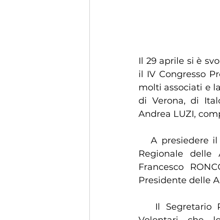
Il 29 aprile si è s
il IV Congresso Pr
molti associati e 
di Verona, di Ita
Andrea LUZI, comp
   A presiedere il Congresso sono stati chiamati, in sostituzione del Presidente 
Regionale delle 
Francesco RONCO
Presidente delle A
   Il Segretario Provinciale, Giuseppe PLATINO, dopo aver ringraziato tutti i 