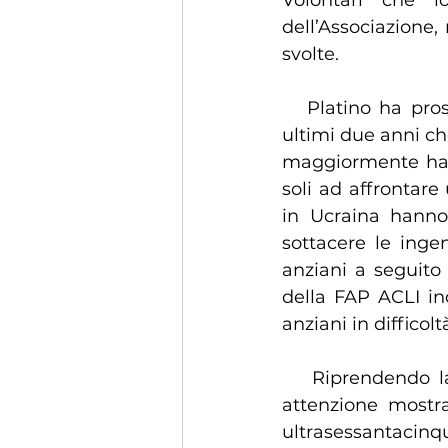
Volontari che l
dell’Associazione, 
svolte.
   Platino ha proseguito, quindi, sul tema della pandemia verificatasi in questi 
ultimi due anni che
maggiormente hann
soli ad affrontare 
in Ucraina hanno
sottacere le inge
anziani a seguito 
della FAP ACLI in
anziani in difficolt
   Riprendendo la relazione il Segretario Provinciale ha sottolineato la scarsa 
attenzione mostrat
ultrasessantacinq