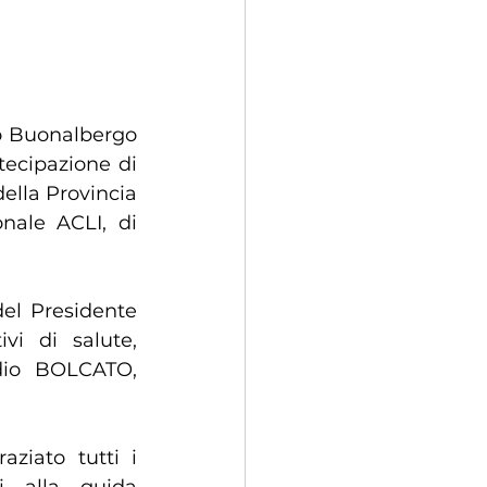
no Buonalbergo 
ecipazione di 
ella Provincia 
nale ACLI, di 
i di salute, 
io BOLCATO, 