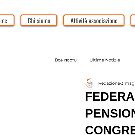
ome
Chi siamo
Attività associazione
Все посты
Ultime Notizie
Redazione
3 mag
FEDERAZ
PENSION
CONGRE