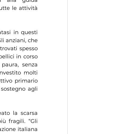
 alla guida 
te le attività 
i anziani, che 
rovati spesso 
llici in corso 
paura, senza 
vestito molti 
ttivo primario 
sostegno agli 
 fragili. “Gli 
ione italiana 