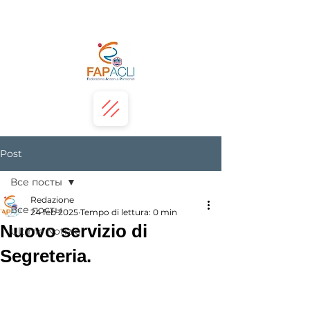
Post
Все посты
Redazione
Все посты
24 feb 2025
Tempo di lettura: 0 min
Nuovo servizio di
Ultime Notizie
Segreteria.